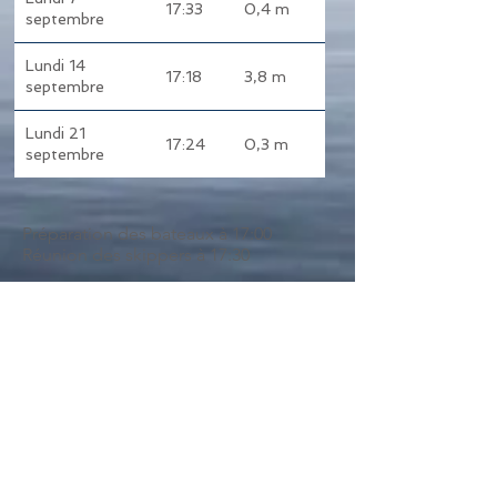
17:33
0,4 m
13
septembre
Lundi 14
17:18
3,8 m
14
septembre
Lundi 21
17:24
0,3 m
15
septembre
Préparation des bateaux à 17:00
Réunion des skippers à 17:30
Séquence de départ
18:00 - Signal d'avertissement (5 min.
avant le départ)
18:01 - Signal préparatoire (4 min. avant
le départ)
18:04 - Signal d'une minute - Arrêt des
moteurs (1 min. avant le départ)
18:05 - Signal de départ - Départ sur
l'eau