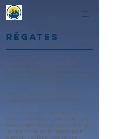
régates
Les régates organisées par les
membres de Parc Nautique Lévy
s’adressent à tous ceux et celles qui
recherchent une saine compétition.
Que ce soit en famille, en équipage,
en couple ou en solitaire, venez virer
quelques bouées devant Québec.
Une participation soutenue aux
courses favorise les sorties sur l’eau,
beau temps, mauvais temps, ainsi que
les rencontres après régates pour
partager nos bons, comme nos