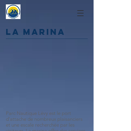
La marina
Parc Nautique Lévy est le port
d'attache de nombreux plaisanciers
et une escale recherchée par les
visiteurs. La marina offre des services