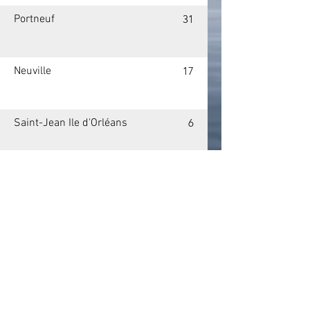
Portneuf
31
Neuville
17
Saint-Jean Ile d'Orléans
6
Saint-Michel
13
Berthier-sur-mer
21
Iles-au-Coudre
31