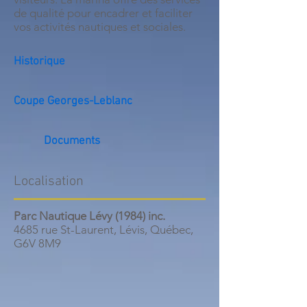
de qualité pour encadrer et faciliter
vos activités nautiques et sociales.
Historique
Coupe Georges-Leblanc
Documents
Localisation
Parc Nautique Lévy (1984) inc.
4685 rue St-Laurent, Lévis, Québec,
G6V 8M9