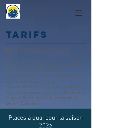
tarifs
Place à quai pour visiteurs
Vous visitez la région, nous avons des
places à quai. Réservez un quai au Parc
Nautique Lévy pour les prix
compétitifs, pour la vue splendide sur
la ville de Québec, pour
l’ensoleillement, pour la quiétude et
les bons services, pour la piste cyclable
et pour la proximité des traversiers
Lévis / Québec.
Places à quai pour la saison
2026